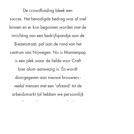
De crowdfunding bleek een
succes. Het benodigde bedrag was al snel
binnen en er kon begonnen worden met de
inrichting van een bedrijfspandje aan de
Biezenstraat, pal aan de rand van het
centrum van Nijmegen. Nu is Mannenpap
is een plek waar de liefde voor Craft
bier alom aanwezig is. Én wordt
doorgegeven aan nieuwe brouwers -
veelal mensen met een 'afstand' tot de
arbeidsmarkt (al hebben we persoonlijk
we niks met deze term, maar dat is een
ander verhaal). Met de oprichting van
onze sociale onderneming
Mannenpap
Craft Crew
is onze cirkel rond. Onze twee